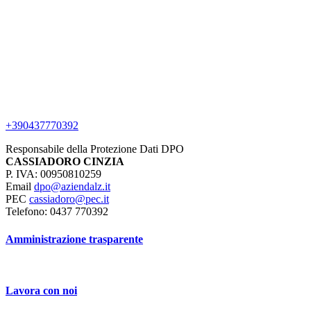
+390437770392
Responsabile della Protezione Dati DPO
CASSIADORO CINZIA
P. IVA: 00950810259
Email
dpo@aziendalz.it
PEC
cassiadoro@pec.it
Telefono: 0437 770392
Amministrazione trasparente
Lavora con noi