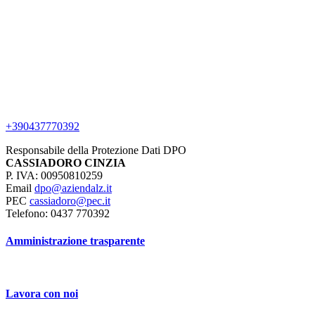
+390437770392
Responsabile della Protezione Dati DPO
CASSIADORO CINZIA
P. IVA: 00950810259
Email
dpo@aziendalz.it
PEC
cassiadoro@pec.it
Telefono: 0437 770392
Amministrazione trasparente
Lavora con noi